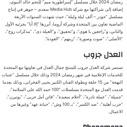
رمضان 2024 خلال مسلسل “إمبراطورية ميم” للنجم خالد النبوى،
إضافة إلى شراكتها مع شركة
Media Hub
سعدى – جوهر في إنتاج
مسلسل “جودر – ألف ليلة وليلة”، حيث شهدت السنوات الأربعة
الماضية تعاون بين المتحدة وشركة أروما، أبرزها “إلا أنا” بجزئيه الأول
والثاني، و”راجعين يا هوى”، و”تحقيق”، و”العيلة دى”، “مذكرات زوج”،
“الأصلى”، “صوت وصورة”، “زينهم”، “العودة”.
العدل جروب
تستمر شركة العدل جروب للمنتج جمال العدل في تعاونها مع المتحدة
للخدمات الإعلامية في شهر رمضان 2024 وذلك خلال مسلسل “عتبات
البهجة” من 15 حلقة وبطولة الفنان الكبير يحيى الفخرانى، وذلك بعدما
قدمت العدل مع المتحدة مسلسلات “100 حمد الله على السلامة”،
“جميلة”، “عملة نادرة”، “أحلام سعيدة”، “فاتن أمل حربى”، “يوتيرن”،
“حرب أهلية”، “ضد الكسر”، “بـ 100 وش”، “خيانة عهد” وغيرها من
الاعمال.