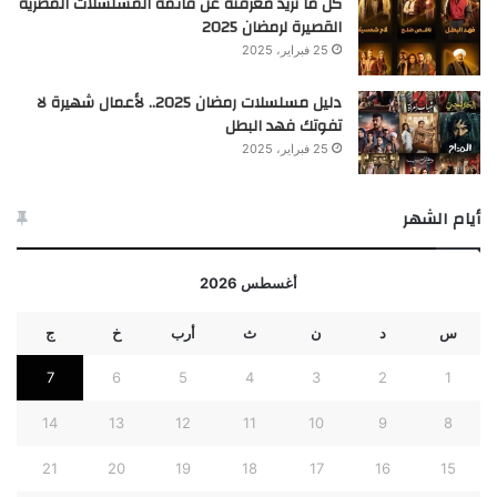
كل ما تريد معرفتة عن قائمة المسلسلات المصرية
القصيرة لرمضان 2025
25 فبراير، 2025
دليل مسلسلات رمضان 2025.. لأعمال شهيرة لا
تفوتك فهد البطل
25 فبراير، 2025
أيام الشهر
أغسطس 2026
س
د
ن
ث
أرب
خ
ج
7
6
5
4
3
2
1
14
13
12
11
10
9
8
21
20
19
18
17
16
15