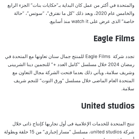
والمتحدة في أكثر من عمل كان البداية بـ”حكايات بنات” الجزء الرابع
والخامس عام 2020، وبعد ذلك “كل ما نفترق”، “سوتس”، “حالة
خاصة” الذى عرض على
watch it
منذ أسابيع.
Eagle Films
تجدد شركة
Eagle Films
للمنتج جمال سنان تعاونها مع المتحدة في
رمضان 2024 خلال مسلسل “كامل العدد +” للنجمين دينا الشربينى
وشريف سلامة، ويأتي ذلك بعدما قتحت الشركة مجال التعاون مع
المتحدة العام الماضى خلال مسلسل “ورق التوت” للنجم شريف
سلامة.
United studios
تنتج المتحدة للخدمات الإعلامية فى أول تجاربها كإنتاج ذاتى خلال
شركة
united studios
، مسلسل “مسار إجبارى” من 15 حلقة وبطولة